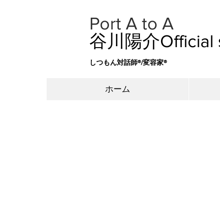
​Port A to A
​谷川陽介Official
​​しつもん対話師®/変容家®
ホーム